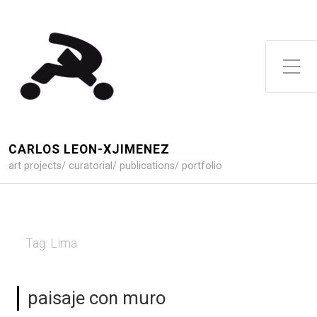
Toggle Side Menu
CARLOS LEON-XJIMENEZ
art projects/ curatorial/ publications/ portfolio
Tag:
Lima
paisaje con muro