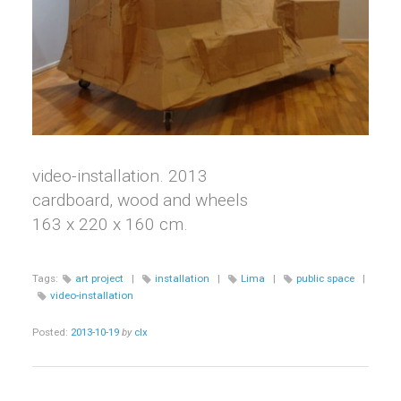
video-installation. 2013
cardboard, wood and wheels
163 x 220 x 160 cm.
Tags:
art project
|
installation
|
Lima
|
public space
|
video-installation
Posted:
2013-10-19
by
clx