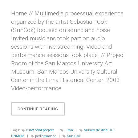
Home // Multimedia processual experience
organized by the artist Sebastian Cok
(SunCok) focused on sound and noise.
Invited musicians took part on audio
sessions with live streaming. Video and
performance sessions took place. // Project
Room of the San Marcos University Art
Museum. San Marcos University Cultural
Center in the Lima Historical Center. 2003
Video-performance
“ATP
CONTINUE READING
(AUDIO
TRANSFER
PROTOCOL)”
Tags:
curatorial project
|
Lima
|
Museo de Arte CC-
UNMSM
|
performance
|
Sun Cok