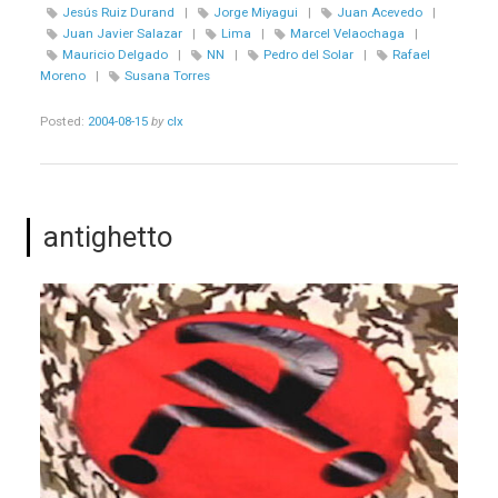
Jesús Ruiz Durand
|
Jorge Miyagui
|
Juan Acevedo
|
Juan Javier Salazar
|
Lima
|
Marcel Velaochaga
|
Mauricio Delgado
|
NN
|
Pedro del Solar
|
Rafael
Moreno
|
Susana Torres
Posted:
2004-08-15
by
clx
antighetto