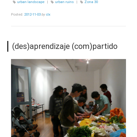
urban landscape
|
urban ruins
|
Zona 30
Posted:
2012-11-03
by
clx
(des)aprendizaje (com)partido