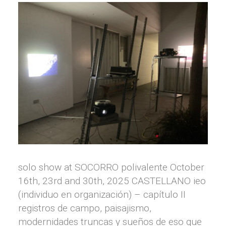
solo show at SOCORRO polivalente October
16th, 23rd and 30th, 2025 CASTELLANO ieo
(individuo en organización) – capítulo II
registros de campo, paisajismo,
modernidades truncas y sueños de eso que