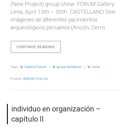
(New Project) group show. FORUM Gallery.
Lima, April 15th – 30th. CASTELLANO Seis
imágenes de diferentes yacimientos
arqueológicos peruanos (Ancón, Cerro
“PAISAJE
CONTINUE READING
CON
MURO”
Tags:
Galería Forum
|
group exhibition
|
Lima
Posted:
2026-05-15
by
clx
individuo en organización –
capítulo II