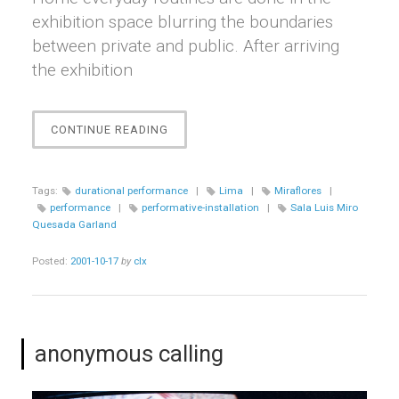
exhibition space blurring the boundaries
between private and public. After arriving
the exhibition
“EJERCICIO
CONTINUE READING
1”
Tags:
durational performance
|
Lima
|
Miraflores
|
performance
|
performative-installation
|
Sala Luis Miro
Quesada Garland
Posted:
2001-10-17
by
clx
anonymous calling