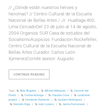
// ¿Dónde están nuestros héroes y
heroínas? // Centro Cultural de la Escuela
Nacional de Bellas Artes / Jr. Huallaga 400,
Lima CercadoDel 23 de julio al 14 de agosto,
2004 Organiza: SUR Casa de estudios del
SocialismoAuspicios: Fundación Rockefeller,
Centro Cultural de la Escuela Nacional de
Bellas Artes Curador: Carlos León
XjimenezComité asesor: Augusto
“¿DÓNDE
CONTINUE READING
ESTÁN
NUESTROS
HÉROES
Tags:
Álex Ángeles
|
Alfredo Márquez
|
Carmen del
Y
Prado
|
Cecilia Noriega
|
Claudia Coca
|
curatorial
HEROÍNAS?”
project
|
Fernándo Gutierrez
|
Gustavo Rodríguez
|
Haroldo Higa
|
Iván Lozano
|
Jaime Domenack
|