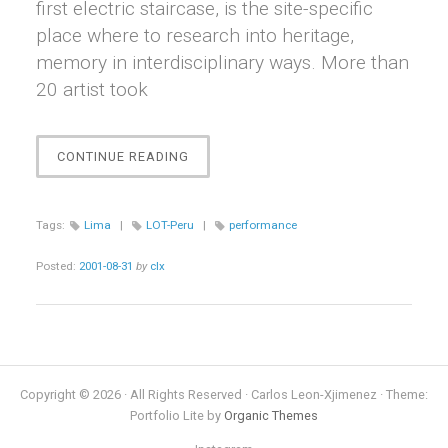
first electric staircase, is the site-specific
place where to research into heritage,
memory in interdisciplinary ways. More than
20 artist took
“ANONYMOUS
CONTINUE READING
CALLING”
Tags:
Lima
|
LOT-Peru
|
performance
Posted:
2001-08-31
by
clx
Copyright © 2026 · All Rights Reserved · Carlos Leon-Xjimenez · Theme:
Portfolio Lite by
Organic Themes