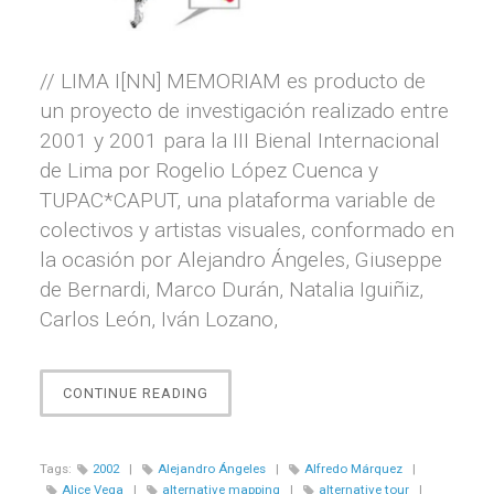
// LIMA I[NN] MEMORIAM es producto de
un proyecto de investigación realizado entre
2001 y 2001 para la III Bienal Internacional
de Lima por Rogelio López Cuenca y
TUPAC*CAPUT, una plataforma variable de
colectivos y artistas visuales, conformado en
la ocasión por Alejandro Ángeles, Giuseppe
de Bernardi, Marco Durán, Natalia Iguiñiz,
Carlos León, Iván Lozano,
“LIMA
CONTINUE READING
I[NN]
MEMORIAM”
Tags:
2002
|
Alejandro Ángeles
|
Alfredo Márquez
|
Alice Vega
|
alternative mapping
|
alternative tour
|