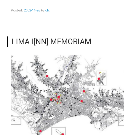
Posted:
2002-11-26
by
clx
LIMA I[NN] MEMORIAM