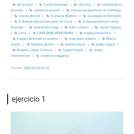
art project
|
Cecilia Noriega
|
city-tour
|
collaborative
process
|
collective project
|
critical perspectives on heritage
|
Dorota Biczel
|
Giuliana Migliori
|
Giuseppe de Bernardi
|
III Bienal Iberoamericana de Lima
|
III Iberoamerican Lima
Biennal
|
interactive map
|
Iván Lozano
|
Javier Vargas
|
Lima
|
LIMA I[NN] MEMORIAM
|
mapa interactivo
|
mapeo alternativo urbano
|
marcado urbano
|
Marco
Durán
|
Natalia Iguiñiz
|
performance
|
public space
|
Rogelio Lopez Cuenca
|
Tupac*Caput
|
urban
intervention
|
violence mapping
Posted:
2002-02-23
by
clx
ejercicio 1