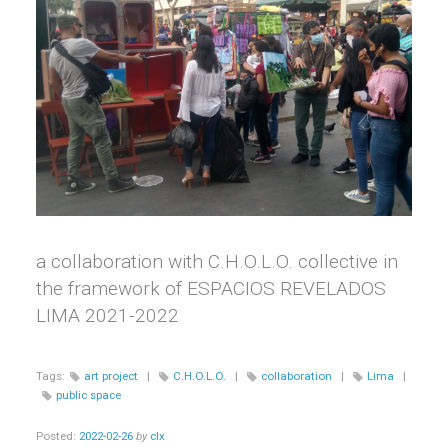
a collaboration with C.H.O.L.O. collective in
the framework of ESPACIOS REVELADOS
LIMA 2021-2022
Tags:
art project
|
C.H.O.L.O.
|
collaboration
|
Lima
|
public space
Posted:
2022-02-26
by
clx