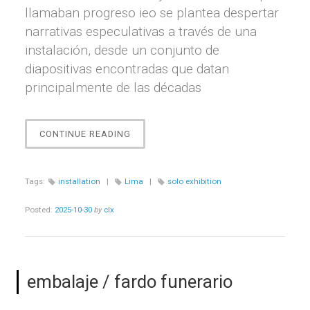
llamaban progreso ieo se plantea despertar
narrativas especulativas a través de una
instalación, desde un conjunto de
diapositivas encontradas que datan
principalmente de las décadas
“INDIVIDUO
CONTINUE READING
EN
ORGANIZACIÓN
–
Tags:
installation
|
Lima
|
solo exhibition
CAPÍTULO
II”
Posted:
2025-10-30
by
clx
embalaje / fardo funerario