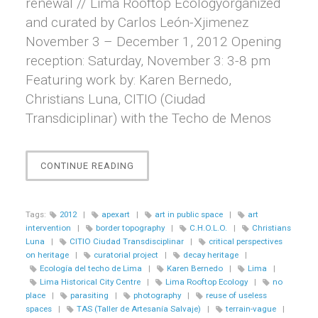
renewal // Lima Rooftop Ecologyorganized
and curated by Carlos León-Xjimenez
November 3 – December 1, 2012 Opening
reception: Saturday, November 3: 3-8 pm
Featuring work by: Karen Bernedo,
Christians Luna, CITIO (Ciudad
Transdiciplinar) with the Techo de Menos
“LIMA
CONTINUE READING
ROOFTOP
ECOLOGY”
Tags:
2012
|
apexart
|
art in public space
|
art
intervention
|
border topography
|
C.H.O.L.O.
|
Christians
Luna
|
CITIO Ciudad Transdisciplinar
|
critical perspectives
on heritage
|
curatorial project
|
decay heritage
|
Ecología del techo de Lima
|
Karen Bernedo
|
Lima
|
Lima Historical City Centre
|
Lima Rooftop Ecology
|
no
place
|
parasiting
|
photography
|
reuse of useless
spaces
|
TAS (Taller de Artesanía Salvaje)
|
terrain-vague
|