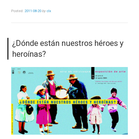
Posted:
2011-08-20
by
clx
¿Dónde están nuestros héroes y
heroínas?