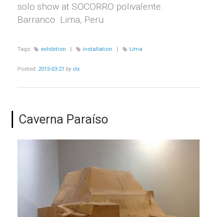
solo show at SOCORRO polivalente.
Barranco. Lima, Peru
Tags:
exhibition
|
installation
|
Lima
Posted:
2015-03-21
by
clx
Caverna Paraíso