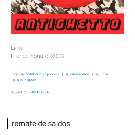
Lima
France Square, 2003
Tags:
collaborative process
|
intervention
|
Lima
|
public space
Posted:
2003-06-19
by
clx
remate de saldos