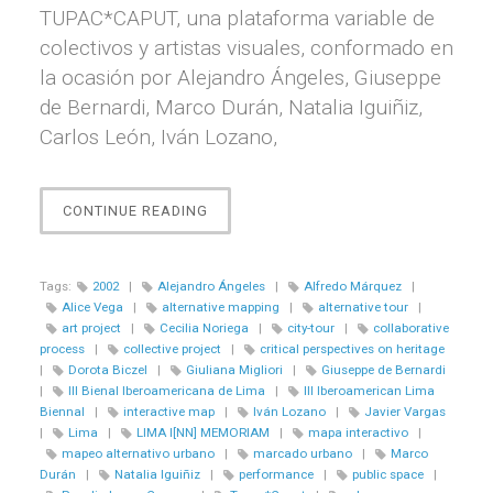
TUPAC*CAPUT, una plataforma variable de
colectivos y artistas visuales, conformado en
la ocasión por Alejandro Ángeles, Giuseppe
de Bernardi, Marco Durán, Natalia Iguiñiz,
Carlos León, Iván Lozano,
“LIMA
CONTINUE READING
I[NN]
MEMORIAM”
Tags:
2002
|
Alejandro Ángeles
|
Alfredo Márquez
|
Alice Vega
|
alternative mapping
|
alternative tour
|
art project
|
Cecilia Noriega
|
city-tour
|
collaborative
process
|
collective project
|
critical perspectives on heritage
|
Dorota Biczel
|
Giuliana Migliori
|
Giuseppe de Bernardi
|
III Bienal Iberoamericana de Lima
|
III Iberoamerican Lima
Biennal
|
interactive map
|
Iván Lozano
|
Javier Vargas
|
Lima
|
LIMA I[NN] MEMORIAM
|
mapa interactivo
|
mapeo alternativo urbano
|
marcado urbano
|
Marco
Durán
|
Natalia Iguiñiz
|
performance
|
public space
|