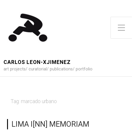
Toggle Side Menu
CARLOS LEON-XJIMENEZ
art projects/ curatorial/ publications/ portfolio
Tag:
marcado urbano
LIMA I[NN] MEMORIAM