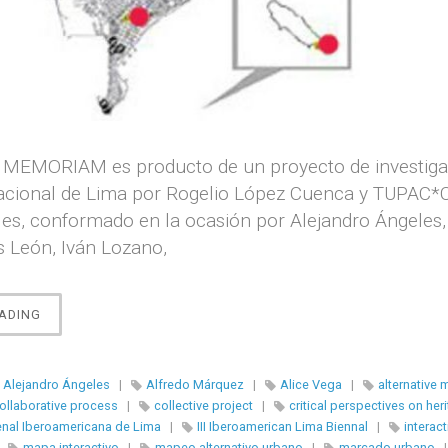
] MEMORIAM es producto de un proyecto de investigaci
nacional de Lima por Rogelio López Cuenca y TUPAC*C
ales, conformado en la ocasión por Alejandro Ángeles
os León, Iván Lozano,
“LIMA
ADING
I[NN]
MEMORIAM”
Alejandro Ángeles
|
Alfredo Márquez
|
Alice Vega
|
alternative
ollaborative process
|
collective project
|
critical perspectives on her
Bienal Iberoamericana de Lima
|
III Iberoamerican Lima Biennal
|
interac
|
mapa interactivo
|
mapeo alternativo urbano
|
marcado urbano