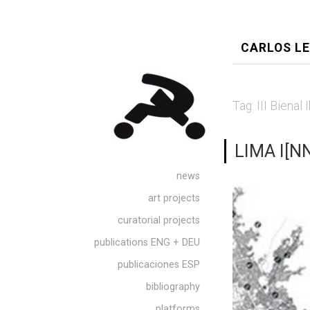
CARLOS L
Tag:
III Bienal
LIMA I[
news
art projects
curatorial projects
publications ENG + DEU
publicaciones ESP
bibliography
platforms