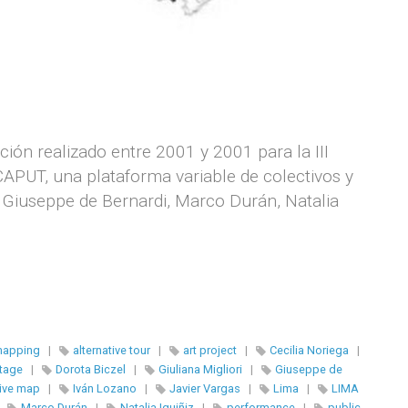
ón realizado entre 2001 y 2001 para la III
APUT, una plataforma variable de colectivos y
, Giuseppe de Bernardi, Marco Durán, Natalia
 mapping
|
alternative tour
|
art project
|
Cecilia Noriega
|
itage
|
Dorota Biczel
|
Giuliana Migliori
|
Giuseppe de
tive map
|
Iván Lozano
|
Javier Vargas
|
Lima
|
LIMA
|
Marco Durán
|
Natalia Iguiñiz
|
performance
|
public