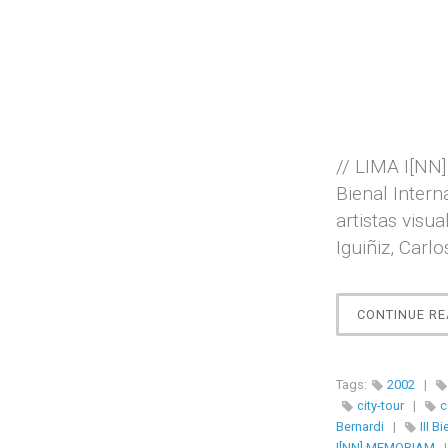
// LIMA I[NN
Bienal Inter
artistas visu
Iguiñiz, Carl
CONTINUE RE
Tags:
2002
|
city-tour
|
c
Bernardi
|
III 
I[NN] MEMORIAM