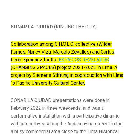
SONAR LA CIUDAD
(RINGING THE CITY)
Collaboration among C.H.O.L.O. collective (Wilder
Ramos, Nancy Viza, Marcelo Zevallos) and Carlos
León-Xjimenez for the
ESPACIOS REVELADOS
(CHANGING SPACES) project 2021-2022 in Lima. A
project by Siemens Stiftung in coproduction with Lima
´s Pacific University Cultural Center.
SONAR LA CIUDAD presentations were done in
February 2022 in three weekends, and was a
performative installation with a participative dinamic
with passerbyes along the Andahuaylas streeet in the
a busy commercial area close to the Lima Historical