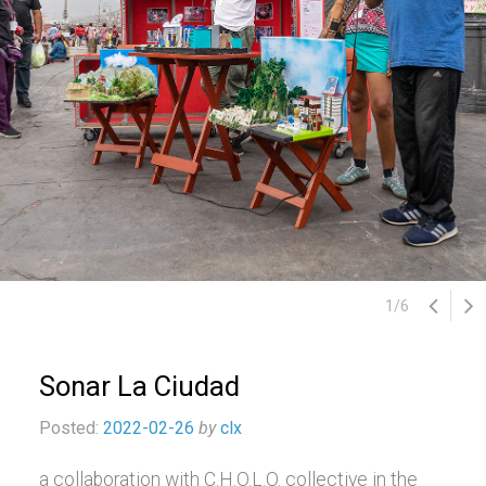
1
/
6
Sonar La Ciudad
Posted:
2022-02-26
by
clx
a collaboration with C.H.O.L.O. collective in the